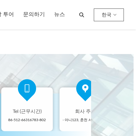
 투어
문의하기
뉴스
한국
Tel (근무시간)
회사 주소
공
86-512-66316783-802
- 아니123, 춘천 서부 도로, 난성 개발 구역, 후저우 시, 제주특별자치도, 중국