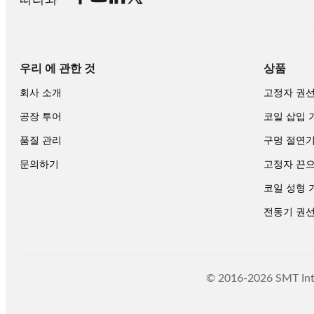
우리 에 관한 것
상품
회사 소개
고정자 권
공장 투어
코일 삽입 
품질 관리
구멍 절연
문의하기
고정자 끈으
코일 성형 
전동기 권
© 2016-2026 SMT Int