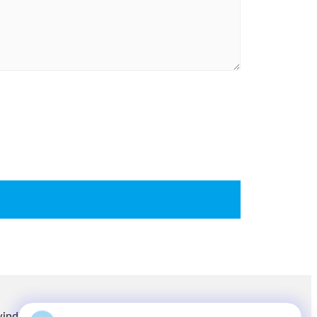
winding.com
8613914006446
86-512-66316783-802