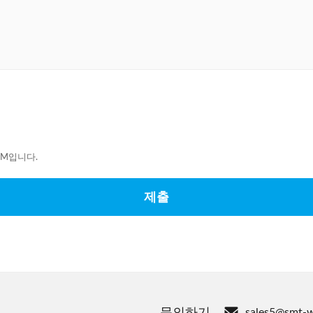
0M입니다.
제출
문의하기
sales5@smt-