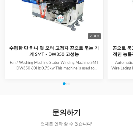
VIDEO
수평한 단 하나 옆 모터 고정자 끈으로 묶는 기
끈으로 묶
계 SMT - DW350 고성능
적인 능률
Fan / Washing Machine Stator Winding Machine SMT
Automatic
- DW350 60Hz 0.75kw This machine is used to
Wire Lacing 
inserting coil and wedge into stator. And it can insert
of The stat
coil and wedge simultaneously. This HMI can set all
Machine a
the necessary data. With easy and convenient tooling
button to 
change process, this machine is suitable for three
suitable f
phase motor, fan motor and other motor, with a
compressio
veriety model number but low output. Wedge fedding
motor and 
mode can be set according to different
machine is
문의하기
motor.Horizontal Winding Inserting
m
언제든 연락 할 수 있습니다!