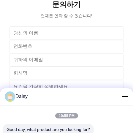
문의하기
motor.Horizontal Winding Inserting
m
언제든 연락 할 수 있습니다!
Daisy
10:55 PM
보내다
Good day, what product are you looking for?