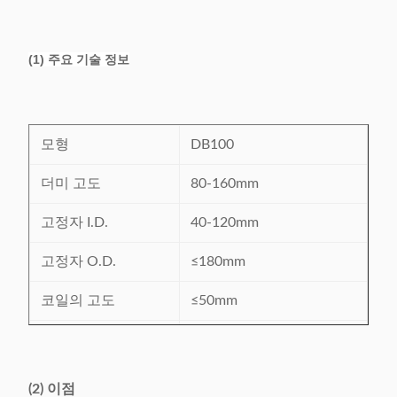
(1) 주요 기술 정보
모형
DB100
더미 고도
80-160mm
고정자 I.D.
40-120mm
고정자 O.D.
≤180mm
코일의 고도
≤50mm
구멍/간격 구멍/공상 끈목
끈목 형태
에 의하여 구멍
(2) 이점