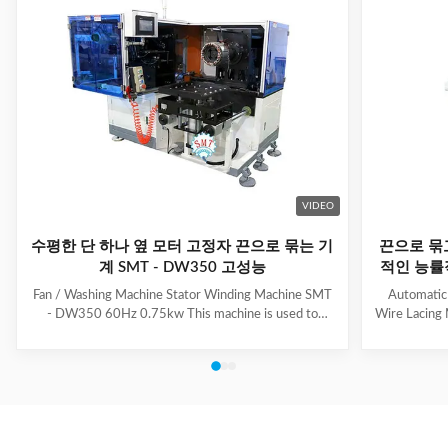
VIDEO
수평한 단 하나 옆 모터 고정자 끈으로 묶는 기
끈으로 묶
계 SMT - DW350 고성능
적인 능률
Fan / Washing Machine Stator Winding Machine SMT
Automatic
- DW350 60Hz 0.75kw This machine is used to
Wire Lacing 
inserting coil and wedge into stator. And it can insert
of The stat
coil and wedge simultaneously. This HMI can set all
Machine a
the necessary data. With easy and convenient tooling
button to 
change process, this machine is suitable for three
suitable f
phase motor, fan motor and other motor, with a
compressio
veriety model number but low output. Wedge fedding
motor and 
mode can be set according to different
machine is