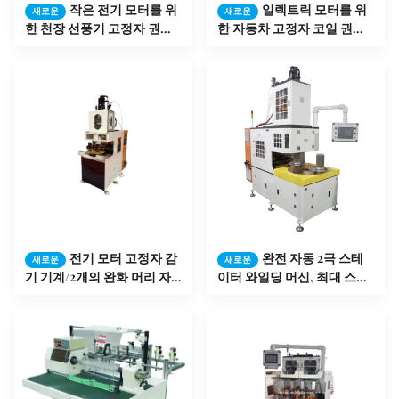
작은 전기 모터를 위
일렉트릭 모터를 위
새로운
새로운
한 천장 선풍기 고정자 권선
한 자동차 고정자 코일 권취
기
기
전기 모터 고정자 감
완전 자동 2극 스테
새로운
새로운
기 기계/2개의 완화 머리 자
이터 와일딩 머신, 최대 스택
동적인 세탁기
높이 ≤150mm,
ISO9001:2008 인증