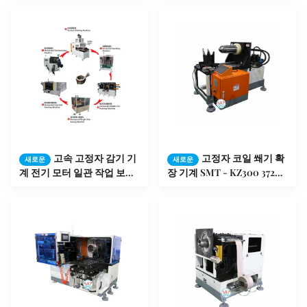
고속 고정자 감기 기
고정자 코일 쐐기 확
새로운
새로운
계 전기 모터 일관 작업 보장
장 기계 SMT - KZ300 3726 x
12 달
1251년 x 2111mm