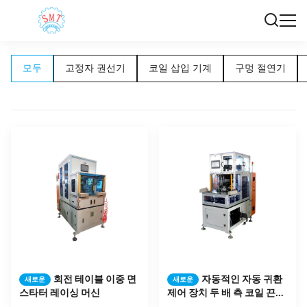
모두
고정자 권선기
코일 삽입 기계
구멍 절연기
회전 테이블 이중 면
자동적인 자동 귀환
새로운
새로운
스타터 레이싱 머신
제어 장치 두 배 측 코일 끈으
로 묶는 기계