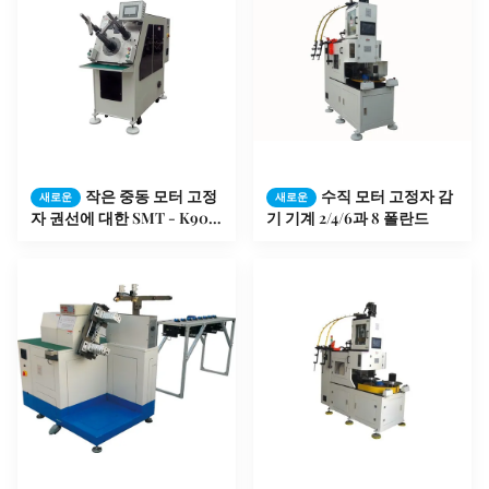
작은 중동 모터 고정
수직 모터 고정자 감
새로운
새로운
자 권선에 대한 SMT - K90
기 기계 2/4/6과 8 폴란드
고정자 코일 삽입 기계