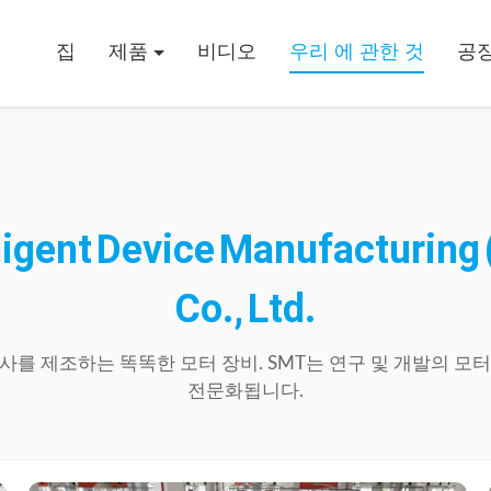
집
제품
비디오
우리 에 관한 것
공장
ligent
Device
Manufacturing
Co.,
Ltd.
사를
제조하는
똑똑한
모터
장비.
SMT는
연구
및
개발의
모터
전문화됩니다.