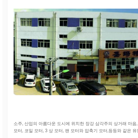
소주, 산업의 아름다운 도시에 위치한 장강 삼각주의 상거래 마음, S
모터, 코일 모터, 3 상 모터, 팬 모터와 압축기 모터,등등와 같은