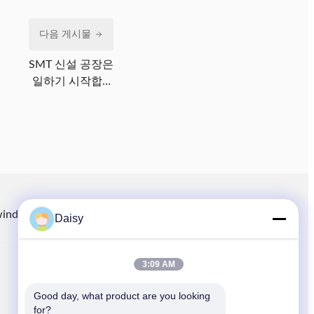
다음 게시물
SMT 신설 공장은
일하기 시작합니
다
winding.com
8613914006446
86-512-66316783-802
Daisy
3:09 AM
빠른 링크
Good day, what product are you looking 
집
for?