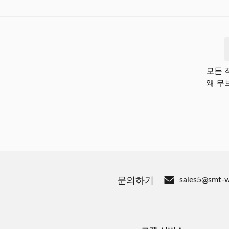
모든 
왜 무
문의하기
sales5@smt-