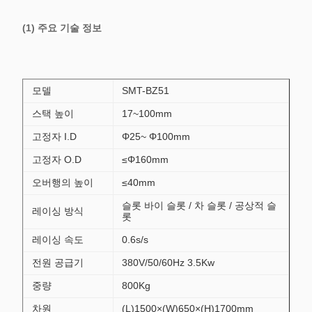
(1) 주요 기술 정보
모델
SMT-BZ51
스택 높이
17~100mm
고정자 I.D
Φ25~ Φ100mm
고정자 O.D
≤Φ160mm
오버행의 높이
≤40mm
슬롯 바이 슬롯 / 차 슬롯 / 공상적 슬
레이싱 방식
롯
레이싱 속도
0.6s/s
전원 공급기
380V/50/60Hz 3.5Kw
중량
800Kg
차원
(L)1500×(W)650×(H)1700mm