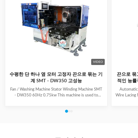
VIDEO
수평한 단 하나 옆 모터 고정자 끈으로 묶는 기
끈으로 묶
계 SMT - DW350 고성능
적인 능률
Fan / Washing Machine Stator Winding Machine SMT
Automatic
- DW350 60Hz 0.75kw This machine is used to
Wire Lacing 
inserting coil and wedge into stator. And it can insert
of The stat
coil and wedge simultaneously. This HMI can set all
Machine a
the necessary data. With easy and convenient tooling
button to 
change process, this machine is suitable for three
suitable f
phase motor, fan motor and other motor, with a
compressio
veriety model number but low output. Wedge fedding
motor and 
mode can be set according to different
machine is