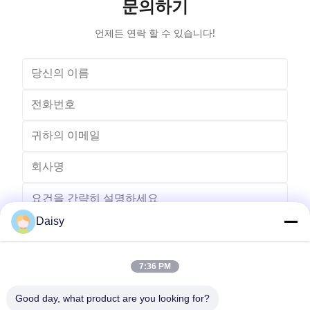
문의하기
motor.Horizontal Winding Inserting
m
언제든 연락 할 수 있습니다!
Daisy
7:36 PM
보내다
Good day, what product are you looking for?