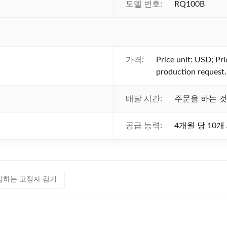
모델 번호:
RQ100B
가격:
Price unit: USD; Pri
production request.
배달 시간:
주문을 하는 것 
공급 능력:
4개월 당 10개
입하는 고정자 감기