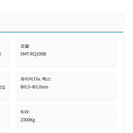
모델:
물
SMT-RQ100B
와이어 Dia. 맥스:
삽입
Φ0.3~Φ1.0mm
N.W:
2300Kg