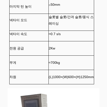
50mm
≤
마지막 턴 높이
슬롯별 슬롯/간격 슬롯/풍식 스
넥타이 모드
레이싱
넥타이 속도
0.7 s/s
≈
전원 공급
2Kw
무게
700kg
≈
차원
(L)
1000
×(W)
60
0×(H)
1250
mm