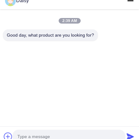
Daisy
2:39 AM
보내다
Good day, what product are you looking for?
- 아니123, 춘천 서부 도로, 난성 개발 구역, 후저우 시, 제주특별자
치도, 중국
전화: 86-512-66316783-802
이메일: sales5@smt-winding.com
집
제품
비디오
우리 에 관한 것
공장 투어
품질 관리
저희와 연락
뉴스
© 2016-2026 SMT Intelligent Device Manufacturing (Zhejiang) Co., Ltd.. 모든
권리 보유.
개인정보 보호 정책