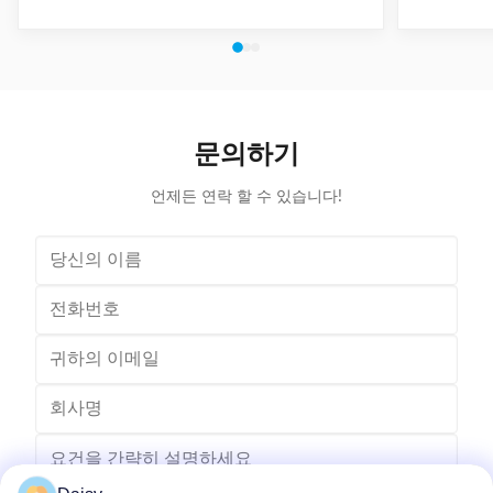
inserting coil and wedge into stator. And it can insert
of The stat
coil and wedge simultaneously. This HMI can set all
Machine a
the necessary data. With easy and convenient tooling
button to 
change process, this machine is suitable for three
suitable f
phase motor, fan motor and other motor, with a
compressio
veriety model number but low output. Wedge fedding
motor and 
mode can be set according to different
machine is
문의하기
motor.Horizontal Winding Inserting
m
언제든 연락 할 수 있습니다!