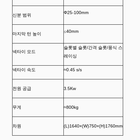
Φ
25-100
mm
신분
범위
40mm
≤
마지막 턴 높이
슬롯별 슬롯/간격 슬롯/풍식 스
넥타이 모드
레이싱
넥타이 속도
0.45 s/s
≈
전원 공급
3.5Kw
무게
800kg
≈
차원
(L)
1640
×(W)
75
0×(H)
1760
mm