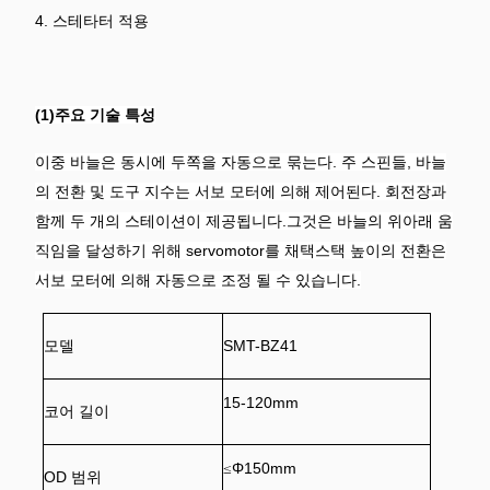
4. 스테타터 적용
(1)
주요 기술 특성
이중 바늘은 동시에 두쪽을 자동으로 묶는다. 주 스핀들, 바늘
의 전환 및 도구 지수는 서보 모터에 의해 제어된다. 회전장과
함께 두 개의 스테이션이 제공됩니다.그것은 바늘의 위아래 움
직임을 달성하기 위해 servomotor를 채택스택 높이의 전환은
서보 모터에 의해 자동으로 조정 될 수 있습니다.
모델
SMT-
BZ41
15
-1
2
0mm
코어 길이
Φ
150mm
≤
OD 범위