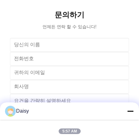
veriety model number but low output. Wedge fedding
motor and 
mode can be set according to different
machine is
문의하기
motor.Horizontal Winding Inserting
m
언제든 연락 할 수 있습니다!
Daisy
5:57 AM