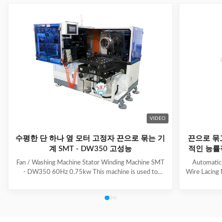
VIDEO
수평한 단 하나 옆 모터 고정자 끈으로 묶는 기
끈으로 묶
계 SMT - DW350 고성능
적인 능률
Fan / Washing Machine Stator Winding Machine SMT
Automatic
- DW350 60Hz 0.75kw This machine is used to
Wire Lacing 
inserting coil and wedge into stator. And it can insert
of The stat
coil and wedge simultaneously. This HMI can set all
Machine a
the necessary data. With easy and convenient tooling
button to 
change process, this machine is suitable for three
suitable f
phase motor, fan motor and other motor, with a
compressio