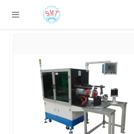
집
>
상품
>
코일 삽입 기계
>
마이크로 유동 전동기 SMT-KW