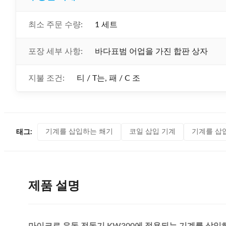
최소 주문 수량:
1 세트
포장 세부 사항:
바다표범 어업을 가진 합판 상자
지불 조건:
티 / T는, 패 / C 조
기계를 삽입하는 쐐기
코일 삽입 기계
기계를 삽
태그:
제품 설명