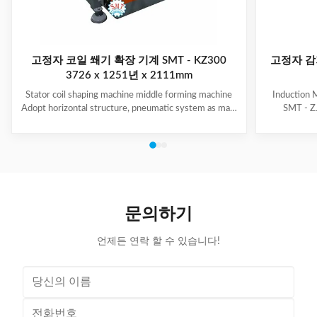
고정자 코일 쐐기 확장 기계 SMT - KZ300
고정자 감
3726 x 1251년 x 2111mm
Stator coil shaping machine middle forming machine
Induction 
Adopt horizontal structure, pneumatic system as main
SMT - ZJ
power; stator with same slot width and internal
production.
diameter can share one tooling, stroke of both ends of
maintenanc
expanding blades is synchronous, no need two times
free & long-
expending, and expending blade stroke can be
and PLC. Goo
adjusted as per requirement; footswitch controls
various stat
on/off, easy operation, and no damage to wedge,
your produ
insulation paper and coil, wedge is still at right position
Stator Wind
문의하기
after expending. (1)
언제든 연락 할 수 있습니다!