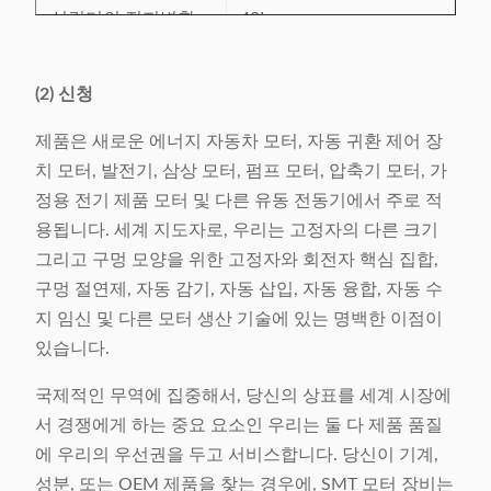
실린더의 진지변환
40L
전력 공급
380V/50/60Hz 4.2Kw
(2) 신청
기계 무게
2300kg에 관하여
제품은 새로운 에너지 자동차 모터, 자동 귀환 제어 장
L3716x W1258 x
치 모터, 발전기, 삼상 모터, 펌프 모터, 압축기 모터, 가
기계 차원 (LxWxH)
H2110mm
정용 전기 제품 모터 및 다른 유동 전동기에서 주로 적
용됩니다. 세계 지도자로, 우리는 고정자의 다른 크기
그리고 구멍 모양을 위한 고정자와 회전자 핵심 집합,
구멍 절연제, 자동 감기, 자동 삽입, 자동 융합, 자동 수
지 임신 및 다른 모터 생산 기술에 있는 명백한 이점이
있습니다.
국제적인 무역에 집중해서, 당신의 상표를 세계 시장에
서 경쟁에게 하는 중요 요소인 우리는 둘 다 제품 품질
에 우리의 우선권을 두고 서비스합니다. 당신이 기계,
성분, 또는 OEM 제품을 찾는 경우에, SMT 모터 장비는