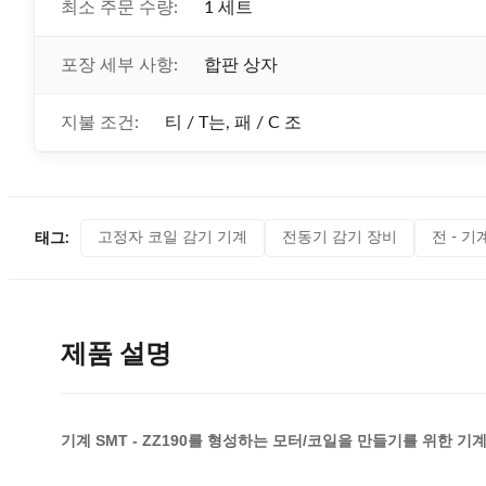
최소 주문 수량:
1 세트
포장 세부 사항:
합판 상자
지불 조건:
티 / T는, 패 / C 조
고정자 코일 감기 기계
전동기 감기 장비
전 - 기
태그:
제품 설명
기계 SMT - ZZ190를 형성하는 모터/코일을 만들기를 위한 