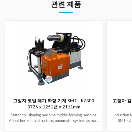
관련 제품
고정자 코일 쐐기 확장 기계 SMT - KZ300
고정자 감
3726 x 1251년 x 2111mm
Stator coil shaping machine middle forming machine
Induction 
Adopt horizontal structure, pneumatic system as main
SMT - ZJ
power; stator with same slot width and internal
production.