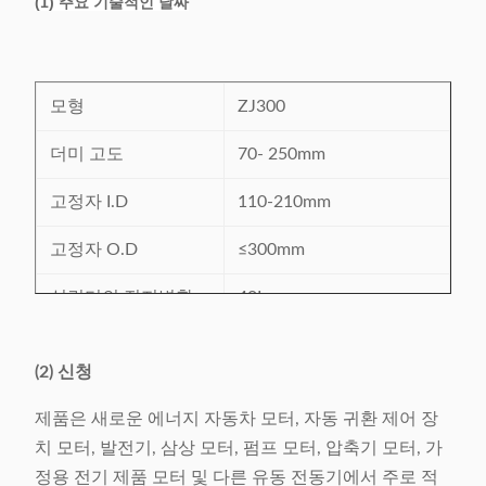
(1) 주요 기술적인 날짜
모형
ZJ300
더미 고도
70- 250mm
고정자 I.D
110-210mm
고정자 O.D
≤300mm
실린더의 진지변환
40L
전력 공급
380V/50/60Hz 4.2Kw
(2) 신청
기계 무게
2300kg에 관하여
제품은 새로운 에너지 자동차 모터, 자동 귀환 제어 장
L3726x W1251 x
치 모터, 발전기, 삼상 모터, 펌프 모터, 압축기 모터, 가
기계 차원 (LxWxH)
H2111mm
정용 전기 제품 모터 및 다른 유동 전동기에서 주로 적