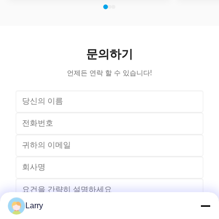
diameter can share one tooling, stroke of both ends of
maintenanc
expanding blades is synchronous, no need two times
free & long-
expending, and expending blade stroke can be
and PLC. Goo
adjusted as per requirement; footswitch controls
various stat
on/off, easy operation, and no damage to wedge,
your produ
insulation paper and coil, wedge is still at right position
Stator Wind
문의하기
after expending. (1)
언제든 연락 할 수 있습니다!
Larry