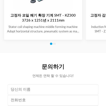
고정자 코일 쐐기 확장 기계 SMT - KZ300
고정자 감
3726 x 1251년 x 2111mm
Stator coil shaping machine middle forming machine
Induction 
Adopt horizontal structure, pneumatic system as main
SMT - ZJ
power; stator with same slot width and internal
production.
diameter can share one tooling, stroke of both ends of
maintenanc
expanding blades is synchronous, no need two times
free & long-
expending, and expending blade stroke can be
and PLC. Goo
adjusted as per requirement; footswitch controls
various stat
on/off, easy operation, and no damage to wedge,
your produ
insulation paper and coil, wedge is still at right position
Stator Wind
문의하기
after expending. (1)
언제든 연락 할 수 있습니다!