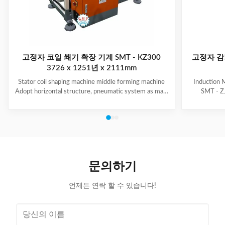
고정자 코일 쐐기 확장 기계 SMT - KZ300
고정자 감
3726 x 1251년 x 2111mm
Stator coil shaping machine middle forming machine
Induction 
Adopt horizontal structure, pneumatic system as main
SMT - ZJ
power; stator with same slot width and internal
production.
diameter can share one tooling, stroke of both ends of
maintenanc
expanding blades is synchronous, no need two times
free & long-
expending, and expending blade stroke can be
and PLC. Goo
adjusted as per requirement; footswitch controls
various stat
on/off, easy operation, and no damage to wedge,
your produ
insulation paper and coil, wedge is still at right position
Stator Wind
문의하기
after expending. (1)
언제든 연락 할 수 있습니다!