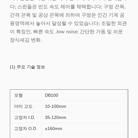
다; 스핀들은 빈도 속도 제어를 채택합니다; 구멍 끈목,
간격 끈목 및 공상 끈목에 의하여 구멍은 인간 기계 공
용영역에서 놓아서 달성될 수 있었습니다; 조밀한 외관
이 특징인, 빠른 속도 .low noise; 간단한 가동 및 쉬운
장식새김 변화.
(1) 주요 기술 정보
모형
DB100
더미 고도
10-100mm
고정자 I.D.
35-120mm
고정자 O.D.
≤160mm