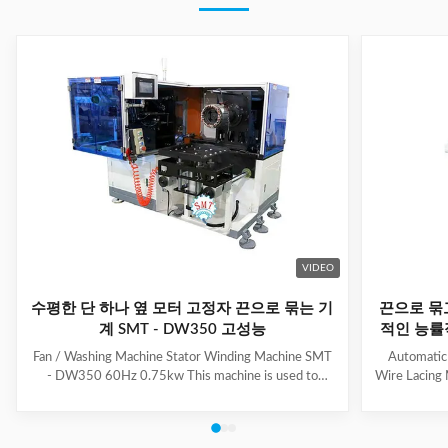
VIDEO
수평한 단 하나 옆 모터 고정자 끈으로 묶는 기
끈으로 묶
계 SMT - DW350 고성능
적인 능률
Fan / Washing Machine Stator Winding Machine SMT
Automatic
- DW350 60Hz 0.75kw This machine is used to
Wire Lacing 
inserting coil and wedge into stator. And it can insert
of The stat
coil and wedge simultaneously. This HMI can set all
Machine a
the necessary data. With easy and convenient tooling
button to 