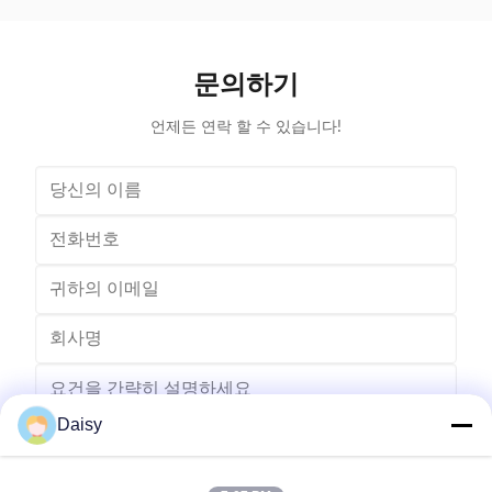
change process, this machine is suitable for three
suitable f
phase motor, fan motor and other motor, with a
compressio
veriety model number but low output. Wedge fedding
motor and 
mode can be set according to different
machine is
문의하기
motor.Horizontal Winding Inserting
m
언제든 연락 할 수 있습니다!
Daisy