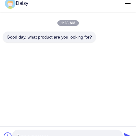
Daisy
1:28 AM
보내다
Good day, what product are you looking for?
- 아니123, 춘천 서부 도로, 난성 개발 구역, 후저우 시, 제주특별자
치도, 중국
전화: 86-512-66316783-802
이메일: sales5@smt-winding.com
집
제품
비디오
우리 에 관한 것
공장 투어
품질 관리
저희와 연락
뉴스
© 2016-2026 SMT Intelligent Device Manufacturing (Zhejiang) Co., Ltd.. 모든
권리 보유.
개인정보 보호 정책