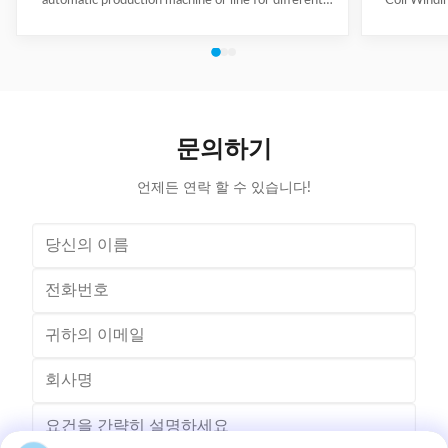
automatic production machine or line for different
Coil Windi
motor types, like BLDC, pump motor, car motor,
this coil 
induction motor, 3 phase motor ect. This stator
Insert the 
production line including paper inserting machine, coil
according to
winding machine, coil winding inserting machine,
tooling Set
lacing machine, forming machine and testing machine.
then selec
This automatic stator production line including paper
Machine will
inserting machine, coil winding machine, coil winding
the stator. 
문의하기
inserting machine,
언제든 연락 할 수 있습니다!