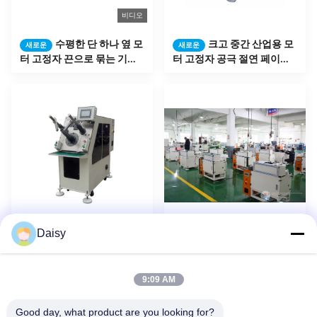
비디오
수평한 단 하나 옆 모
크고 중간 산업용 모
새로운
새로운
터 고정자 끈으로 묶는 기계
터 고정자 공극 절연 페이퍼
SMT - DW350 고성능
삽입 기계
Daisy
자동 압축기 모터 고
자동적인 구멍 절연
새로운
새로운
정자 생산 일관 작업 코일 감
제 서류상 삽입 기계 OEM 조
기와 삽입 기계
정가능한 접히는 폭
9:09 AM
1
2
3
4
5
다음
Good day, what product are you looking for?