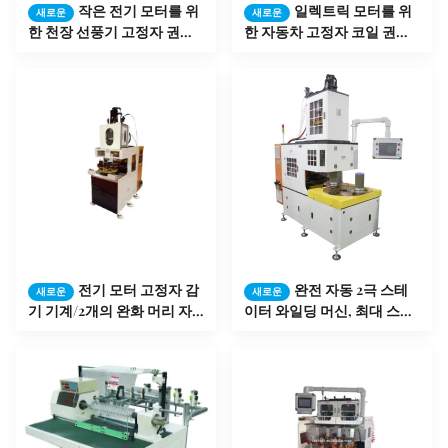
작은 전기 모터를 위
일렉트릭 모터를 위
새로운
새로운
한 천장 선풍기 고정자 권선
한 자동차 고정자 코일 권취
기
기
전기 모터 고정자 감
완전 자동 2극 스테
새로운
새로운
기 기계/2개의 완화 머리 자
이터 와일딩 머신, 최대 스택
동적인 세탁기
높이 ≤150mm,
ISO9001:2008 인증