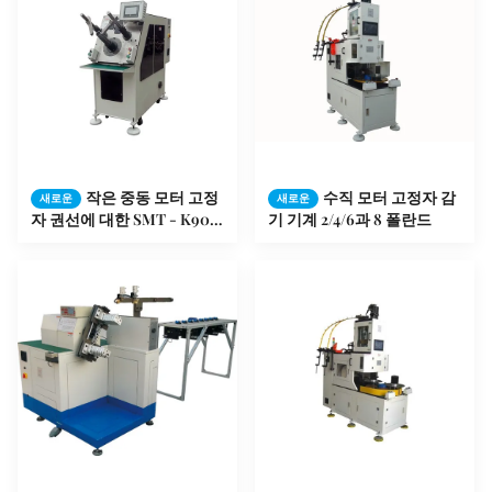
작은 중동 모터 고정
수직 모터 고정자 감
새로운
새로운
자 권선에 대한 SMT - K90
기 기계 2/4/6과 8 폴란드
고정자 코일 삽입 기계