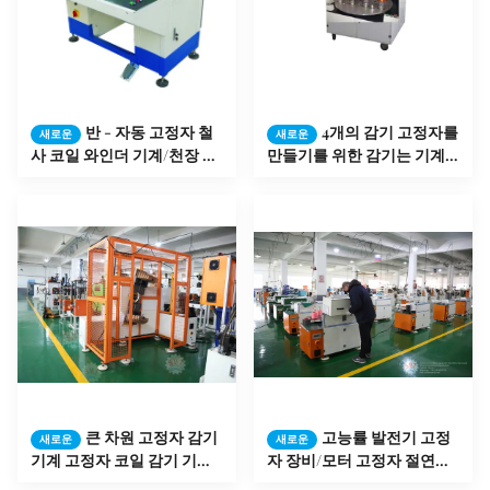
반 - 자동 고정자 철
4개의 감기 고정자를
새로운
새로운
사 코일 와인더 기계/천장 선
만들기를 위한 감기는 기계
풍기 감기 기계
가 완화 머리 구리에 의하여/
알루미늄은 타전합니다
큰 차원 고정자 감기
고능률 발전기 고정
새로운
새로운
기계 고정자 코일 감기 기계
자 장비/모터 고정자 절연제
SMT - DR1200
종이 삽입기