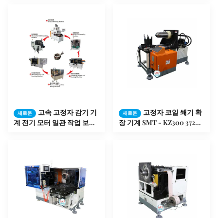
고속 고정자 감기 기
고정자 코일 쐐기 확
새로운
새로운
계 전기 모터 일관 작업 보장
장 기계 SMT - KZ300 3726 x
12 달
1251년 x 2111mm