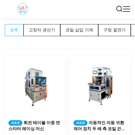
모두
고정자 권선기
코일 삽입 기계
구멍 절연기
회전 테이블 이중 면
자동적인 자동 귀환
새로운
새로운
스타터 레이싱 머신
제어 장치 두 배 측 코일 끈으
로 묶는 기계