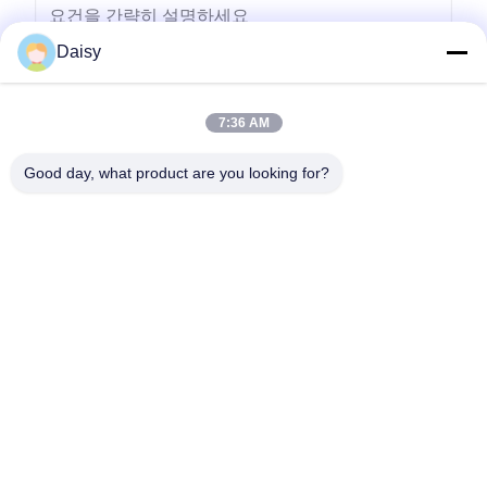
Daisy
7:36 AM
보내다
Good day, what product are you looking for?
- 아니123, 춘천 서부 도로, 난성 개발 구역, 후저우 시, 제주특별자
치도, 중국
전화: 86-512-66316783-802
이메일: sales5@smt-winding.com
집
제품
비디오
우리 에 관한 것
공장 투어
품질 관리
저희와 연락
뉴스