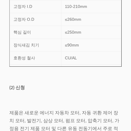
고정자 I.D
110-210mm
고정자 O.D
≤260mm
핵심 길이
≤250mm
장식새김 치기
≤90mm
호환성 철사
CU/AL
슬롯 번호 범위
24-48의 구멍
전력 공급
380V/50/60Hz 6.5Kw
(2) 신청
무게
1160kg
차원
(L) 2370× (W) 1260× (H)
제품은 새로운 에너지 자동차 모터, 자동 귀환 제어 장
1710mm
치 모터, 발전기, 삼상 모터, 펌프 모터, 압축기 모터, 가
정용 전기 제품 모터 및 다른 유동 전동기에서 주로 적