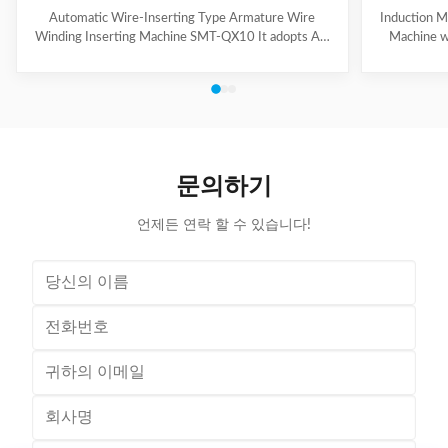
Automatic Wire-Inserting Type Armature Wire
Induction M
Winding Inserting Machine SMT-QX10 It adopts AC
Machine w
servo motor driving system, AC frequency
motor for we
conversion speed regulation system, pneumatic
slot skip
system. It can achieve wedge length setting, feeding,
feeding, cut
cutting, forming and inserting into stator together
wedge inse
with coil automatically. Coil inserting speed can be set
Technical
at different section. Wedge feeding mode can be set
100mm Stat
according to different motor. Euipped with human-
Tooling Tra
문의하기
machine control interface, it has the
/ Al
언제든 연락 할 수 있습니다!