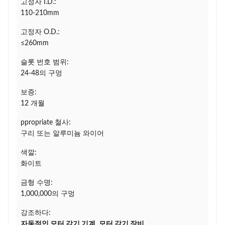
고정자 I.D.:
110-210mm
고정자 O.D.:
≤260mm
슬롯 번호 범위:
24-48의 구멍
보증:
12 개월
ppropriate 철사:
구리 또는 알루미늄 와이어
색깔:
화이트
금형 수명:
1,000,000의 구멍
강조하다:
자동적인 모터 감기 기계
,
모터 감기 장비