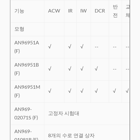
반
교
기능
ACW
IR
IW
DCR
전
체
모형
AN96951A
√
√
√
--
--
--
(F)
AN96951B
√
√
√
√
--
--
(F)
AN96951M
√
√
√
√
√
√
(F)
AN969-
고정자 시험대
02071S (F)
AN969-
8개의 수로 연결 상자