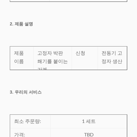
증명서:
CE/SGS/BV/ISO9001
원래 장소:
중국
2. 제품 설명
제품
고정자 박판
신청
전동기 고
이름
쐐기를 붙이는
정자 생산
기계
상태
새로운
페인트
요청에
3. 우리의 서비스
보장
기계 후에 1
서비스
유효한 해
시간
년은 고객의
외 봉사
식물에 도착합
센터
최소 주문량:
니다
1 세트
가격:
TBD