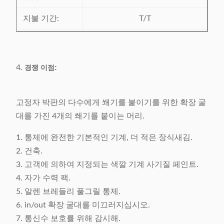
지불 기간:
T/T
배달 시간:
첫 지불액을 받기 후에 45 평일
포장 세부사항:
합판 케이스에 있는 진공 영화로
4.
경쟁 이점:
포장하는
고정자 박판의 다수에게 쐐기를 붙이기를 위한 확장 굴
대를 가진 4개의 쐐기를 붙이는 머리.
1. 통제에 완전한 기본적인 기계, 더 적은 장식새김.
2. 건축.
3. 고객에 의하여 지정되는 색깔 기계 사기질 페인트.
4. 자가 수력 팩.
5. 알렌 브레들리 풀그릴 통제.
6. in/out 확장 굴대를 미끄러지십시오.
7. 통신수 보호를 위해 감시해.