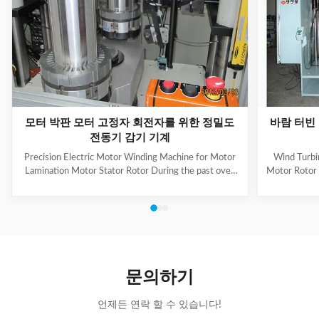
모터 박판 모터 고정자 회전자를 위한 정밀도
바람 터빈 
전동기 감기 기계
Precision Electric Motor Winding Machine for Motor
Wind Turbi
Lamination Motor Stator Rotor During the past over
Motor Rotor
10 years,we have cooperated with a lot of customers
by ISO 90
domestic and abroad,some of which are well-known
thoroughly 
companies,such as
The prod
A.O.Smith,Emerson,Siemens,Panasonic,WEG,Bosch
improves the
etc,and our market has expanded from Asia to Mid
quality of 
East,Europe and South America. 1. Main Technical
with a large
Information Of Our Product: Brand Name: SMT Model
they can ens
문의하기
Number: IC-4 Certification: CE/SGS/BV/ISO9001
Place of Origin:
언제든 연락 할 수 있습니다!