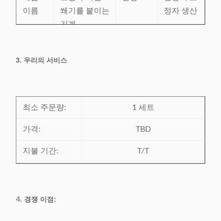
이름
쐐기를 붙이는
정자 생산
기계
상태
새로운
페인트
요청에
3. 우리의 서비스
보장
기계 후에 1
서비스
유효한 해
시간
년은 고객의
외 봉사
식물에 도착합
센터
최소 주문량:
니다
1 세트
가격:
TBD
지불 기간:
T/T
배달 시간:
첫 지불액을 받기 후에 45 평일
포장 세부사항:
합판 케이스에 있는 진공 영화로
4.
경쟁 이점:
포장하는