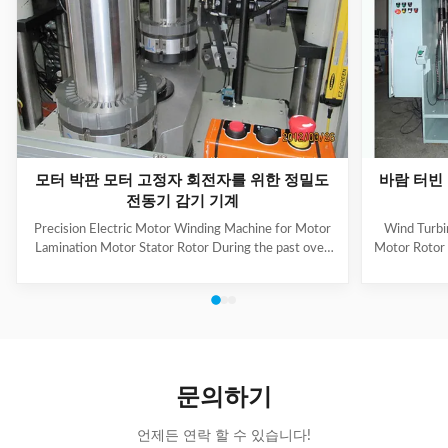
모터 박판 모터 고정자 회전자를 위한 정밀도
바람 터빈 
전동기 감기 기계
Precision Electric Motor Winding Machine for Motor
Wind Turbi
Lamination Motor Stator Rotor During the past over
Motor Rotor
10 years,we have cooperated with a lot of customers
by ISO 90
domestic and abroad,some of which are well-known
thoroughly 
companies,such as
The prod
A.O.Smith,Emerson,Siemens,Panasonic,WEG,Bosch
improves the
etc,and our market has expanded from Asia to Mid
quality of 
East,Europe and South America. 1. Main Technical
with a large
Information Of Our Product: Brand Name: SMT Model
they can ens
문의하기
Number: IC-4 Certification: CE/SGS/BV/ISO9001
Place of Origin:
언제든 연락 할 수 있습니다!