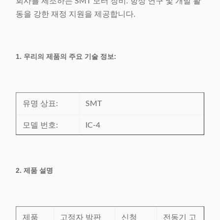
회사를 제조하는 SMT 모터 장비. 항상 연구 및 개발 활
동을 강한 재정 지원을 제공합니다.
1. 우리의 제품의 주요 기술 정보:
유명 상표:
SMT
모델 번호:
IC-4
증명서:
CE/SGS/BV/ISO9001
원래 장소:
중국
2. 제품 설명
제품
고정자 박판
신청
전동기 고