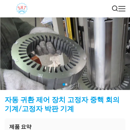
자동 귀환 제어 장치 고정자 중핵 회의
기계/고정자 박판 기계
제품 요약