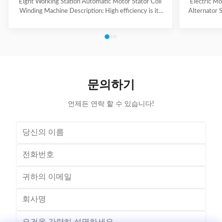
Eight Working Station Automatic Motor Stator Coil
Electric M
Winding Machine Description: High efficiency is its
Alternator 
feature, with four winding heads and eight operation
each machin
stations. The machine automatically put the coil into
vertical wind
transfer former orderly, especially suitable for high
be chang
production capacity requirement, high slot filling rate,
turntable i
small slot opening stator coil winding. Winding mode,
system to r
such as auto skip, auto cutting and auto indexing could
three wires 
be completed at a time successively, parameter
controlle
문의하기
언제든 연락 할 수 있습니다!