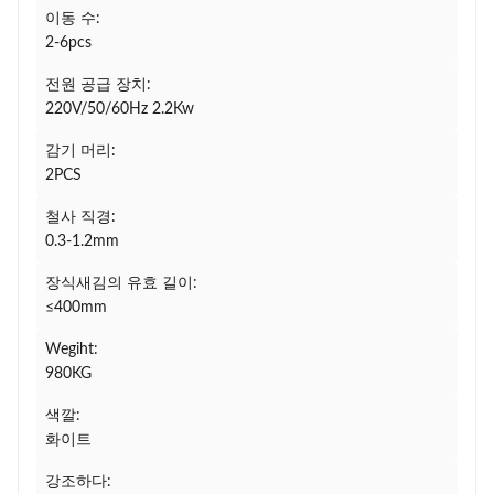
이동 수:
2-6pcs
전원 공급 장치:
220V/50/60Hz 2.2Kw
감기 머리:
2PCS
철사 직경:
0.3-1.2mm
장식새김의 유효 길이:
≤400mm
Wegiht:
980KG
색깔:
화이트
강조하다: