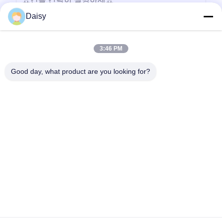
Daisy
3:46 PM
보내다
Good day, what product are you looking for?
- 아니123, 춘천 서부 도로, 난성 개발 구역, 후저우 시, 제주특별자
치도, 중국
전화: 86-512-66316783-802
이메일: sales5@smt-winding.com
집
제품
비디오
우리 에 관한 것
공장 투어
품질 관리
저희와 연락
뉴스
© 2016-2026 SMT Intelligent Device Manufacturing (Zhejiang) Co., Ltd.. 모든