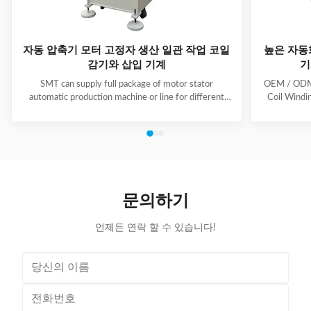
자동 압축기 모터 고정자 생산 일관 작업 코일
높은 자동
감기와 삽입 기계
기
SMT can supply full package of motor stator
OEM / ODM C
automatic production machine or line for different
Coil Windi
motor types, like BLDC, pump motor, car motor,
this coil 
induction motor, 3 phase motor ect. This stator
Insert the 
production line including paper inserting machine, coil
according to
winding machine, coil winding inserting machine,
tooling Set
lacing machine, forming machine and testing machine.
then selec
This automatic stator production line including paper
Machine will
inserting machine, coil winding machine, coil winding
the stator. 
문의하기
inserting machine,
언제든 연락 할 수 있습니다!