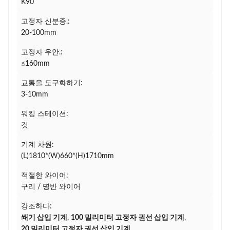
K90
고정자 신분증.:
20-100mm
고정자 우안.:
≤160mm
교통을 도구화하기:
3-10mm
워킹 스테이션:
것
기계 차원:
(L)1810*(W)660*(H)1710mm
적절한 와이어:
구리 / 명반 와이어
강조하다:
쐐기 삽입 기계
,
100 밀리미터 고정자 권선 삽입 기계
,
20 밀리미터 고정자 권선 삽입 기계