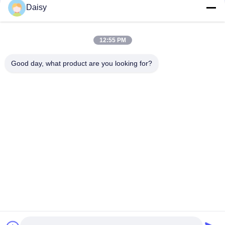
Daisy
12:55 PM
보내다
Good day, what product are you looking for?
- 아니123, 춘천 서부 도로, 난성 개발 구역, 후저우 시, 제주특별자
치도, 중국
전화: 86-512-66316783-802
이메일: sales5@smt-winding.com
집
제품
비디오
우리 에 관한 것
공장 투어
품질 관리
저희와 연락
뉴스
© 2016-2026 SMT Intelligent Device Manufacturing (Zhejiang) Co., Ltd.. 모든
권리 보유.
개인정보 보호 정책