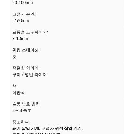
20-100mm
고정자 우안.:
≤160mm
교통을 도구화하기:
3-10mm
워킹 스테이션:
것
적절한 와이어:
구리 / 명반 와이어
색:
하얀색
슬롯 번호 범위:
8~48 슬롯
강조하다:
쐐기 삽입 기계
,
고정자 권선 삽입 기계
,