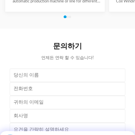
automatic production machine or line for different
Coil Windi
motor types, like BLDC, pump motor, car motor,
this coil 
induction motor, 3 phase motor ect. This stator
Insert the 
production line including paper inserting machine, coil
according to
winding machine, coil winding inserting machine,
tooling Set
lacing machine, forming machine and testing machine.
then selec
This automatic stator production line including paper
Machine will
inserting machine, coil winding machine, coil winding
the stator. 
문의하기
inserting machine,
언제든 연락 할 수 있습니다!