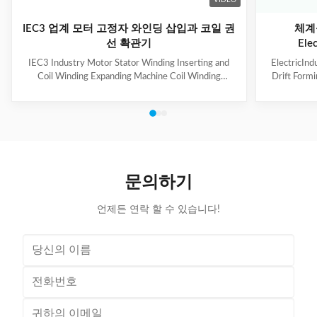
IEC3 업계 모터 고정자 와인딩 삽입과 코일 권
체계
선 확관기
Ele
IEC3 Industry Motor Stator Winding Inserting and
ElectricInd
Coil Winding Expanding Machine Coil Winding
Drift Form
Inserting and Expanding Machine has two stations,
linear sta
one station for coil inserting, one station for coil
both and t
expanding, used for 3-phase winding insertion with 3-
lamination
times of coil insertion. Two stations are combined
pneumatic o
together by guide way, the stator holding fixture with
Automatic l
cuff supports for coil protection. (1) Technical
handling arm
Parameters of Coil Inserting and Expanding Machine
electircal
문의하기
Stator Winding Inserting
언제든 연락 할 수 있습니다!