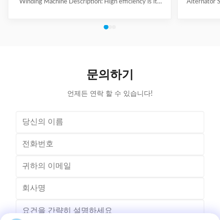
Winding Machine Description: High efficiency is its
Alternator 
feature, with four winding heads and eight operation
each machin
stations. The machine automatically put the coil into
vertical wind
transfer former orderly, especially suitable for high
be chang
production capacity requirement, high slot filling rate,
turntable i
small slot opening stator coil winding. Winding mode,
system to r
such as auto skip, auto cutting and auto indexing could
three wires 
be completed at a time successively, parameter
controlle
문의하기
언제든 연락 할 수 있습니다!