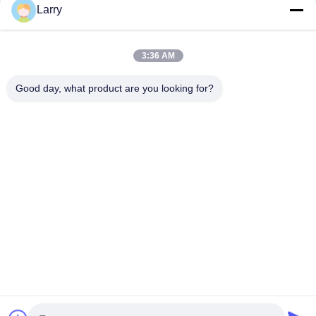
Larry
3:36 AM
보내다
Good day, what product are you looking for?
- 아니123, 춘천 서부 도로, 난성 개발 구역, 후저우 시, 제주특별자
치도, 중국
전화: 86-512-66316783-802
이메일: sales5@smt-winding.com
집
제품
비디오
우리 에 관한 것
공장 투어
품질 관리
저희와 연락
뉴스
© 2016-2026 SMT Intelligent Device Manufacturing (Zhejiang) Co., Ltd.. 모든
권리 보유.
개인정보 보호 정책