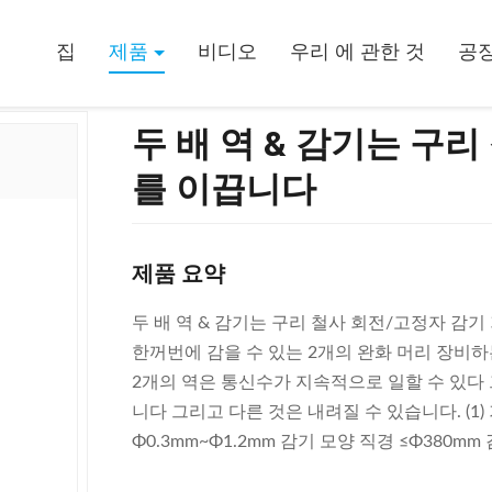
전/고정자 감기 기계를 이끕니다
집
제품
비디오
우리 에 관한 것
공장
두 배 역 & 감기는 구
를 이끕니다
제품 요약
두 배 역 & 감기는 구리 철사 회전/고정자 감기
한꺼번에 감을 수 있는 2개의 완화 머리 장비하는
2개의 역은 통신수가 지속적으로 일할 수 있다
니다 그리고 다른 것은 내려질 수 있습니다. (1) 
Φ0.3mm~Φ1.2mm 감기 모양 직경 ≤Φ380mm 