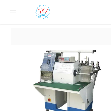
집
>
상품
>
고정자 권선기
>
두 배 역 & 감기는 구리 철사 회