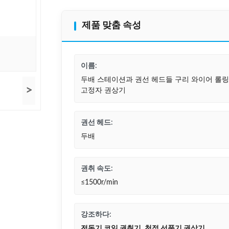
제품 맞춤 속성
이름:
두배 스테이션과 권선 헤드들 구리 와이어 롤링 
>
고정자 권상기
권선 헤드:
두배
권취 속도:
≤1500r/min
강조하다:
전동기 코일 권취기
,
천정 선풍기 권상기
,