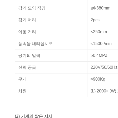
감기 모양 직경
≤Φ380mm
감기 머리
2pcs
이동 거리
≤250mm
풍속을 내리십시오
≤1500r/min
공기의 압력
≥0.4MPa
전력 공급
220V/50/60Hz
무게
≈900Kg
차원
(L) 2000× (W)
(2) 기계의 짧은 지시