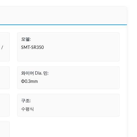
모델:
/
SMT-SR350
와이어 Dia. 민:
Φ0.3mm
구조:
수평식