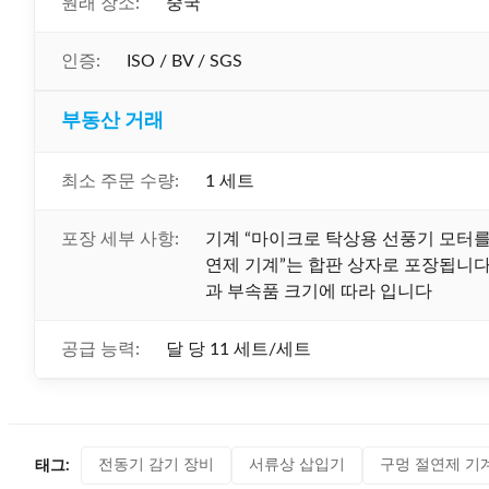
원래 장소:
중국
인증:
ISO / BV / SGS
부동산 거래
최소 주문 수량:
1 세트
포장 세부 사항:
기계 “마이크로 탁상용 선풍기 모터를
연제 기계”는 합판 상자로 포장됩니다. 
과 부속품 크기에 따라 입니다
공급 능력:
달 당 11 세트/세트
전동기 감기 장비
서류상 삽입기
구멍 절연제 기
태그: