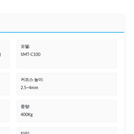
모델:
퍼
SMT-C100
커프스 높이:
2.5~4mm
중량:
400Kg
타입: