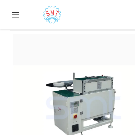
집
>
상품
>
구멍 절연기
>
유도 전동기 3상 모터 권선을 위한 