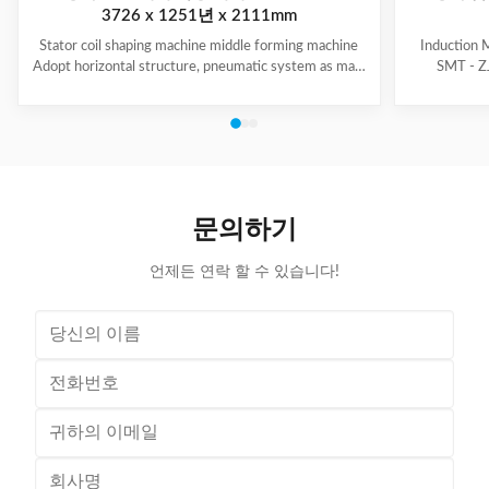
3726 x 1251년 x 2111mm
Stator coil shaping machine middle forming machine
Induction 
Adopt horizontal structure, pneumatic system as main
SMT - ZJ
power; stator with same slot width and internal
production.
diameter can share one tooling, stroke of both ends of
maintenanc
expanding blades is synchronous, no need two times
free & long-
expending, and expending blade stroke can be
and PLC. Goo
adjusted as per requirement; footswitch controls
various stat
on/off, easy operation, and no damage to wedge,
your produ
insulation paper and coil, wedge is still at right position
Stator Wind
문의하기
after expending. (1)
언제든 연락 할 수 있습니다!