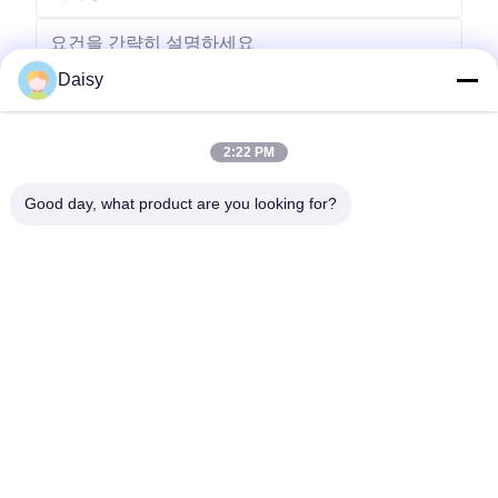
Daisy
2:22 PM
보내다
Good day, what product are you looking for?
- 아니123, 춘천 서부 도로, 난성 개발 구역, 후저우 시, 제주특별자
치도, 중국
전화: 86-512-66316783-802
이메일: sales5@smt-winding.com
집
제품
비디오
우리 에 관한 것
공장 투어
품질 관리
저희와 연락
뉴스