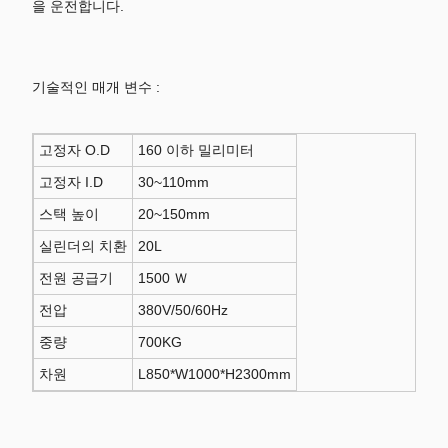
을 운전합니다.
기술적인 매개 변수 :
고정자 O.D
160 이하 밀리미터
고정자 I.D
30~110mm
스택 높이
20~150mm
실린더의 치환
20L
전원 공급기
1500 Ｗ
전압
380V/50/60Hz
중량
700KG
차원
L850*W1000*H2300mm