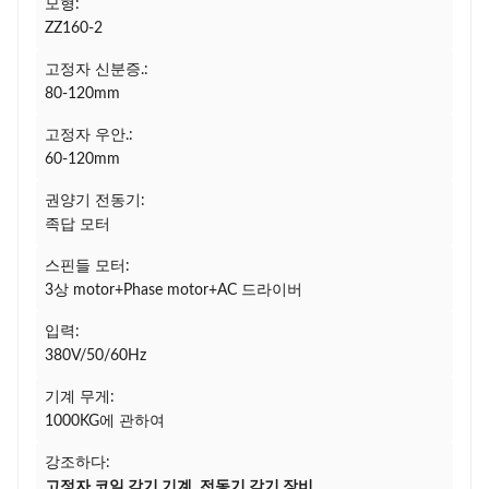
모형:
ZZ160-2
고정자 신분증.:
80-120mm
고정자 우안.:
60-120mm
권양기 전동기:
족답 모터
스핀들 모터:
3상 motor+Phase motor+AC 드라이버
입력:
380V/50/60Hz
기계 무게:
1000KG에 관하여
강조하다:
고정자 코일 감기 기계
,
전동기 감기 장비