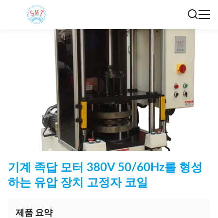
기계 족답 모터 380V 50/60Hz를 형성
하는 유압 장치 고정자 코일
제품 요약