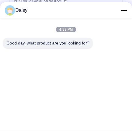
Daisy
4:33 PM
보내다
Good day, what product are you looking for?
- 아니123, 춘천 서부 도로, 난성 개발 구역, 후저우 시, 제주특별자
치도, 중국
전화: 86-512-66316783-802
이메일: sales5@smt-winding.com
집
제품
비디오
우리 에 관한 것
공장 투어
품질 관리
저희와 연락
뉴스