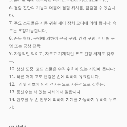
5.
분리된 유형 장식새김 디자인과 변경 시간: ≤15mins; ;
6.
결함 진단의 기능과 더불어 결함 위치를, 검출할 수 있습니
다;
7.
주요 스핀들은 자동 귀환 제어 장치 모터에 의해 몹니다; 속
도는 조정가능합니다;
8.
끈목 형태: 구멍에 의하여 끈목 구멍, 간격 구멍, 건너뜀 구
멍 또는 공상 끈목;
9.
자동적인 먹이고, 자르고 기계적인 코드 긴장 체계로 갖추
는;
10.
생산 도중, 코드 스풀은 수직 위치에 있는 지면에 둡니다;
11.
빠른 더미 고도 변경은 손에 의하여 유효합니다;
12.
, 리셋 신호에 안전 격자판으로 자동적으로 갖추는;
13.
통신수는 서 있는 자세에서 일합니다;
14.
단추를 두 손 전부에 의하여 기계를 가동하기 위하여 누르
기;