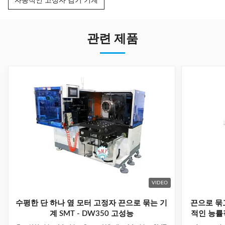
자동적인 고정자 감기 기계
관련 제품
VIDEO
수평한 단 하나 옆 모터 고정자 끈으로 묶는 기
끈으로 묶
계 SMT - DW350 고성능
적인 능률