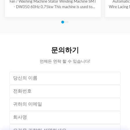
Fan / Washing Machine Stator Winding Machine SMT
Automatic
- DW350 60Hz 0.75kw This machine is used to
Wire Lacing 
inserting coil and wedge into stator. And it can insert
of The stat
coil and wedge simultaneously. This HMI can set all
Machine a
the necessary data. With easy and convenient tooling
button to 
change process, this machine is suitable for three
suitable f
phase motor, fan motor and other motor, with a
compressio
veriety model number but low output. Wedge fedding
motor and 
mode can be set according to different
machine is
문의하기
motor.Horizontal Winding Inserting
m
언제든 연락 할 수 있습니다!