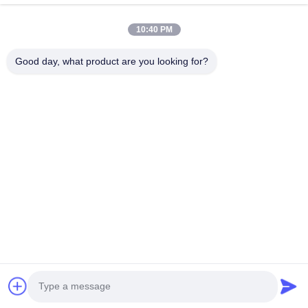
10:40 PM
보내다
Good day, what product are you looking for?
- 아니123, 춘천 서부 도로, 난성 개발 구역, 후저우 시, 제주특별자
치도, 중국
전화: 86-512-66316783-802
이메일: sales5@smt-winding.com
집
제품
비디오
우리 에 관한 것
공장 투어
품질 관리
저희와 연락
뉴스
© 2016-2026 SMT Intelligent Device Manufacturing (Zhejiang) Co., Ltd.. 모든
권리 보유.
개인정보 보호 정책