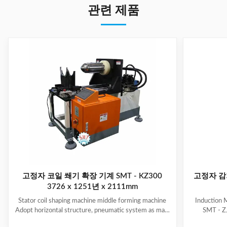
관련 제품
고정자 코일 쐐기 확장 기계 SMT - KZ300
고정자 감
3726 x 1251년 x 2111mm
Stator coil shaping machine middle forming machine
Induction 
Adopt horizontal structure, pneumatic system as main
SMT - ZJ
power; stator with same slot width and internal
production.