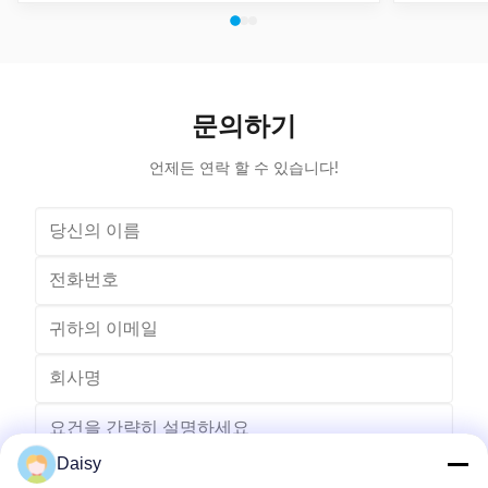
diameter can share one tooling, stroke of both ends of
maintenanc
expanding blades is synchronous, no need two times
free & long-
expending, and expending blade stroke can be
and PLC. Goo
adjusted as per requirement; footswitch controls
various stat
on/off, easy operation, and no damage to wedge,
your produ
insulation paper and coil, wedge is still at right position
Stator Wind
문의하기
after expending. (1)
언제든 연락 할 수 있습니다!
Daisy