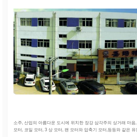
소주, 산업의 아름다운 도시에 위치한 장강 삼각주의 상거래 마음, S
모터, 코일 모터, 3 상 모터, 팬 모터와 압축기 모터,등등와 같은