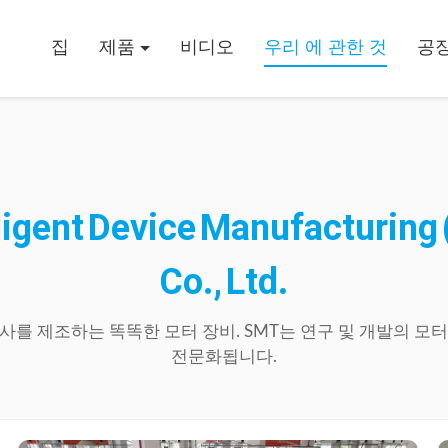
집
제품
비디오
우리 에 관한 것
공장
ligent
Device
Manufacturing
Co.,
Ltd.
사를
제조하는
똑똑한
모터
장비.
SMT는
연구
및
개발의
모터
전문화됩니다.