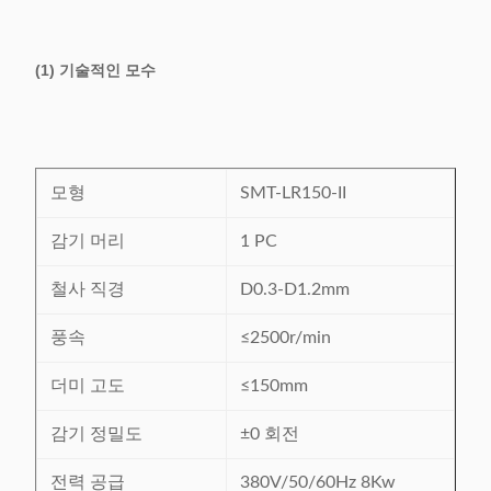
(1) 기술적인 모수
모형
SMT-LR150-II
감기 머리
1 PC
철사 직경
D0.3-D1.2mm
풍속
≤2500r/min
더미 고도
≤150mm
감기 정밀도
±0 회전
전력 공급
380V/50/60Hz 8Kw