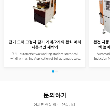
전기 모터 고정자 감기 기계/2개의 완화 머리
완전 자동 
자동적인 세탁기
택 높이 
FULL automatic two working stations stator coil
Automati
winding machine Application of full automatic two
Induction M
working stations stator coil winding machine This
for winding 
automatic stator winding machine is suitable for 2
cycle to sign
poles, 4 poles and 6poles coils winding. 1. Main
features 
technical data of NIDE full automatic two working
reduce labor
stations stator coil winding machine Product Name
tapping (up
two working stations stator coil winding machine
adjustable f
Winding head 2pc Wire diameter 0.2~1.2mm
frame is co
문의하기
Winding speed ≤2500RPM Max stator OD 160mm
언제든 연락 할 수 있습니다!