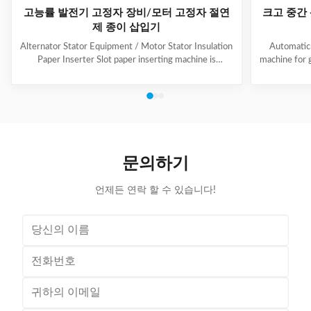
고능률 발전기 고정자 장비/모터 고정자 절연
크고 중간
제 종이 삽입기
Alternator Stator Equipment / Motor Stator Insulation
Automatic 
Paper Inserter Slot paper inserting machine is
machine for 
specially designed for automatically inserting
No.: CW300 
insulation papers into stator slots. All the actions such
motors. 3. T
as paper feeding, forming, folding, inserting and stator
fast speed, 
rotating are automatic. Range of application: industrial
easy for di
motors, air conditioner motors, washer motors,
changing too
electrical fan motors, pump motors and so on. (1) Main
pump motor, 
Technical Data Model C100 Core Length 10-90mm
exclusiv
문의하기
Stator I.D
언제든 연락 할 수 있습니다!