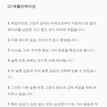
절연 페이퍼의 두께
≤0.35mm
(2) 애플리케이션
효율
0.5s/s
1.
독점적으로 고정자 공극의 바닥으로부터 자동적으로 절연
전원 공급기
380V, 50/60Hz, 0.75kW
페이퍼를 삽입한 크고 중간 크기 모터에 적합합니다 ;
중량
411 킬로그램
2.
자동 페이퍼 공급, 모서리가 접고 형성됩니다 ;
차원
1100*650*1000mm
3.
저소음, 고속, 우수한 형성, 기타 등등을 특징으로 합니다 ;
4.
슬롯 번호 변화는 전기에 의해 제어됩니다 ;
5.
차 슬롯 삽입과 도약 슬롯 삽입은 선택에 있을 수 있었습니
다 ;
6.
그것은 다른 슬롯 번호 고정자 생산과 교체 세공을 위해 편
리하고 쉽습니다 ;
7.
특히 생성기, 깊은 펌프 모터, 삼상전기기계, 기타 등등에 적