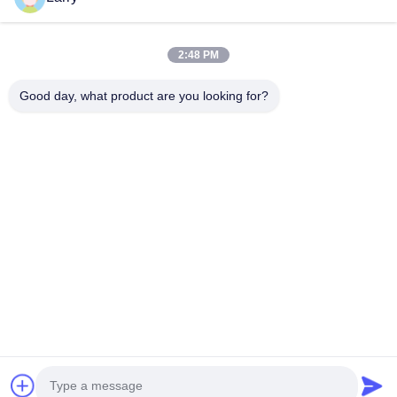
2:48 PM
보내다
Good day, what product are you looking for?
- 아니123, 춘천 서부 도로, 난성 개발 구역, 후저우 시, 제주특별자
치도, 중국
전화: 86-512-66316783-802
이메일: sales5@smt-winding.com
집
제품
비디오
우리 에 관한 것
공장 투어
품질 관리
저희와 연락
뉴스
© 2016-2026 SMT Intelligent Device Manufacturing (Zhejiang) Co., Ltd.. 모든
권리 보유.
개인정보 보호 정책