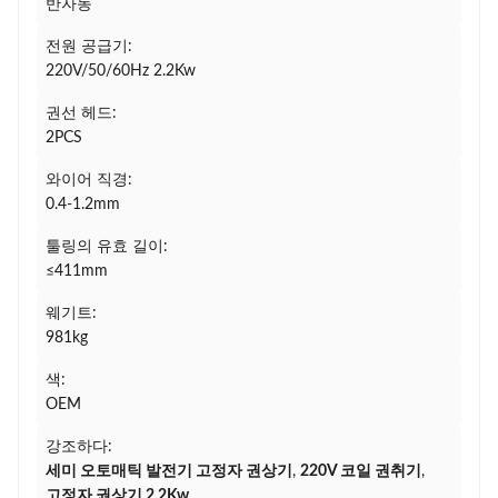
반자동
전원 공급기:
220V/50/60Hz 2.2Kw
권선 헤드:
2PCS
와이어 직경:
0.4-1.2mm
툴링의 유효 길이:
≤411mm
웨기트:
981kg
색:
OEM
강조하다:
세미 오토매틱 발전기 고정자 권상기
,
220V 코일 권취기
,
고정자 권상기 2.2Kw