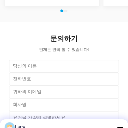
working stations stator coil winding machine This
for winding 
automatic stator winding machine is suitable for 2
cycle to sign
poles, 4 poles and 6poles coils winding. 1. Main
features 
technical data of NIDE full automatic two working
reduce labor
stations stator coil winding machine Product Name
tapping (up
two working stations stator coil winding machine
adjustable f
Winding head 2pc Wire diameter 0.2~1.2mm
frame is co
문의하기
Winding speed ≤2500RPM Max stator OD 160mm
언제든 연락 할 수 있습니다!
Larry