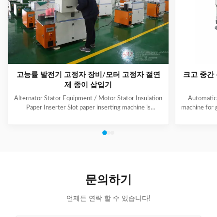
고능률 발전기 고정자 장비/모터 고정자 절연
크고 중간
제 종이 삽입기
Alternator Stator Equipment / Motor Stator Insulation
Automatic 
Paper Inserter Slot paper inserting machine is
machine for 
specially designed for automatically inserting
No.: CW300 
insulation papers into stator slots. All the actions such
motors. 3. T
as paper feeding, forming, folding, inserting and stator
fast speed, 
rotating are automatic. Range of application: industrial
easy for di
motors, air conditioner motors, washer motors,
changing too
electrical fan motors, pump motors and so on. (1) Main
pump motor, 
Technical Data Model C100 Core Length 10-90mm
exclusiv
문의하기
Stator I.D
언제든 연락 할 수 있습니다!