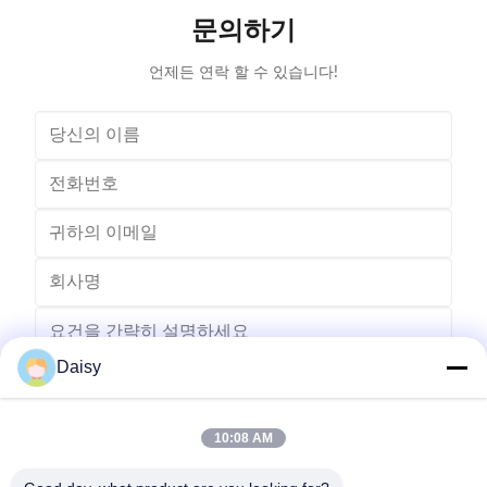
Winding head 2pc Wire diameter 0.2~1.2mm
frame is co
문의하기
Winding speed ≤2500RPM Max stator OD 160mm
언제든 연락 할 수 있습니다!
Daisy
10:08 AM
보내다