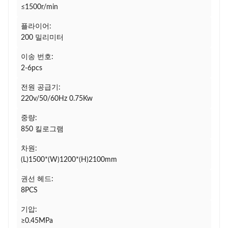
≤1500r/min
플라이어:
200 밀리미터
이송 번호:
2-6pcs
전원 공급기:
220v/50/60Hz 0.75Kw
중량:
850 킬로그램
차원:
(L)1500*(W)1200*(H)2100mm
권선 헤드:
8PCS
기압:
≥0.45MPa