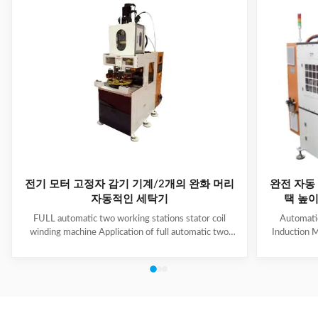
전기 모터 고정자 감기 기계/2개의 완화 머리
완전 자동 
자동적인 세탁기
택 높이 
FULL automatic two working stations stator coil
Automati
winding machine Application of full automatic two
Induction M
working stations stator coil winding machine This
for winding 
automatic stator winding machine is suitable for 2
cycle to sign
poles, 4 poles and 6poles coils winding. 1. Main
features 
technical data of NIDE full automatic two working
reduce labor
stations stator coil winding machine Product Name
tapping (up
two working stations stator coil winding machine
adjustable f