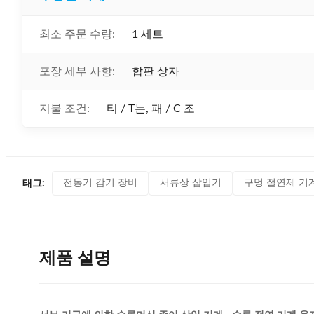
최소 주문 수량:
1 세트
포장 세부 사항:
합판 상자
지불 조건:
티 / T는, 패 / C 조
전동기 감기 장비
서류상 삽입기
구멍 절연제 기
태그:
제품 설명