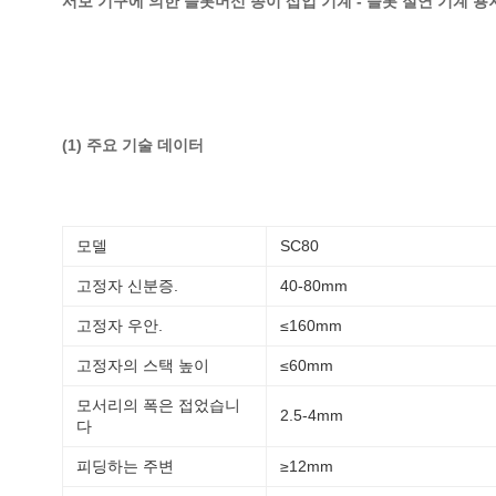
서보 기구에 의한 슬롯머신 종이 삽입 기계 - 슬롯 절연 기계 용지 
(1) 주요 기술 데이터
모델
SC80
고정자 신분증.
40-80mm
고정자 우안.
≤160mm
고정자의 스택 높이
≤60mm
모서리의 폭은 접었습니
2.5-4mm
다
피딩하는 주변
≥12mm