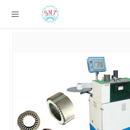
집
>
상품
>
구멍 절연기
>
산업 모터 SMT - SC80를 위한 