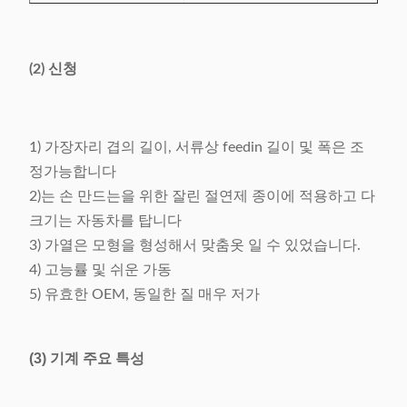
접히는 폭
2~5mm, 조정가능한
(2) 신청
절단 속도
분 당 대략 120 조각
정밀도 접히고 & 삭
0.2mm
감하기
1) 가장자리 겹의 길이, 서류상 feedin 길이 및 폭은 조
정가능합니다
전력 공급
220V, 50/60Hz, 0.5kW
2)는 손 만드는을 위한 잘린 절연제 종이에 적용하고 다
기계 무게
150kg에 관하여
크기는 자동차를 탑니다
3) 가열은 모형을 형성해서 맞춤옷 일 수 있었습니다.
차원 (L x H) W x
500 x 900 x 1200mm
4) 고능률 및 쉬운 가동
5) 유효한 OEM, 동일한 질 매우 저가
(3) 기계 주요 특성