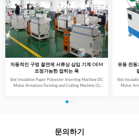
자동적인 구멍 절연제 서류상 삽입 기계 OEM
유동 전동
조정가능한 접히는 폭
Slot Insulation Paper Polyester Inserting Machine DC
Slot Insulat
Motor Armature Forming and Cutting Machine (1)
Motor Arm
Main Technical Information Item Data Model CD150
Paper feedi
Suitable paper roll width 10~100mm Suitable paper
fold, paper 
thickness 0.15~0.35mm Feeding length 10~200mm
output can b
Folding width 2~5mm, adjustable Cutting speed
hand-made 
About 120 pieces per minute Folding & cutting
model co
precision 0.2mm Power supply 220V, 50/60Hz,
Information
0.5kW Machine weight About 160kg Dimension (L x
roll wid
문의하기
W x H) 500 x 900 x 1200mm (2) Application Electric
0.