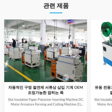
관련 제품
자동적인 구멍 절연제 서류상 삽입 기계 OEM
유동 전동
조정가능한 접히는 폭
Slot Insulation Paper Polyester Inserting Machine DC
Slot Insulat
Motor Armature Forming and Cutting Machine (1)
Motor Arm
Main Technical Information Item Data Model CD150
Paper feedi