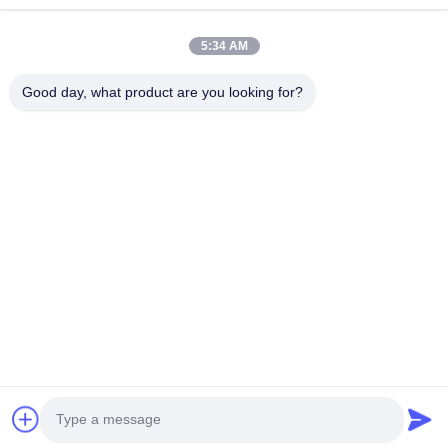
5:34 AM
보내다
Good day, what product are you looking for?
- 아니123, 춘천 서부 도로, 난성 개발 구역, 후저우 시, 제주특별자
치도, 중국
전화: 86-512-66316783-802
이메일: sales5@smt-winding.com
집
제품
비디오
우리 에 관한 것
공장 투어
품질 관리
저희와 연락
뉴스
© 2016-2026 SMT Intelligent Device Manufacturing (Zhejiang) Co., Ltd.. 모든
권리 보유.
개인정보 보호 정책