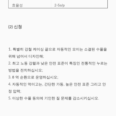
효율성
2-5s/p
공기의 압력
≥0.5MPa
(2) 신청
전력 공급
220V/50/60Hz 0.75Kw
무게
≈410Kg
1.
특별히 강철 케이싱 끝으로 자동적인 모이는 소결된 수풀을
차원
(L) 720× (W) 600× (H)
위해 넘어서 디자인해;
1650mm
최고 노동 강렬과 낮은 안전 표준이 특징인 전통적인 누르는
2.
방법을 전치하십시오;
8 역 순환으로 운영하십시오;
3.
자동적인 먹이고는, 간단한 가동, 높은 안전 표준 그리고 안
4.
정 압력;
이상한 수풀 동의에 기인한 질 문제를 감소시키십시오.
5.