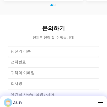
Suitable paper roll width 10~100mm Suitable paper
fold, paper 
thickness 0.15~0.35mm Feeding length 10~200mm
output can b
Folding width 2~5mm, adjustable Cutting speed
hand-made 
About 120 pieces per minute Folding & cutting
model co
precision 0.2mm Power supply 220V, 50/60Hz,
Information
0.5kW Machine weight About 160kg Dimension (L x
roll wid
문의하기
W x H) 500 x 900 x 1200mm (2) Application Electric
0.
언제든 연락 할 수 있습니다!
Daisy