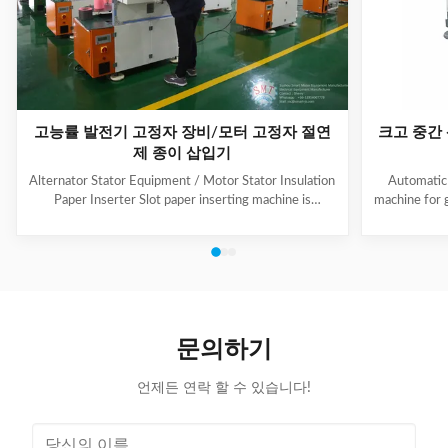
고능률 발전기 고정자 장비/모터 고정자 절연
크고 중간
제 종이 삽입기
Alternator Stator Equipment / Motor Stator Insulation
Automatic 
Paper Inserter Slot paper inserting machine is
machine for 
specially designed for automatically inserting
No.: CW300 
insulation papers into stator slots. All the actions such
motors. 3. T
as paper feeding, forming, folding, inserting and stator
fast speed, 
rotating are automatic. Range of application: industrial
easy for di
motors, air conditioner motors, washer motors,
changing too
electrical fan motors, pump motors and so on. (1) Main
pump motor, 
Technical Data Model C100 Core Length 10-90mm
exclusiv
문의하기
Stator I.D
언제든 연락 할 수 있습니다!