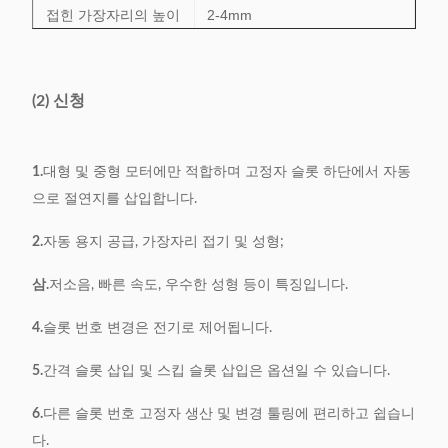
접힌 가장자리의 높이
2-4mm
절연지의 두께
≤0.35mm
(2) 신청
능률
0.5초/초
전원
380V, 50/60Hz, 0.75kW
1.
대형 및 중형 모터에만 적합하며 고정자 슬롯 하단에서 자동
무게
411kg
으로 절연지를 삽입합니다.
치수
1100*650*1000mm
2.
자동 용지 공급, 가장자리 접기 및 성형;
삼.
저소음, 빠른 속도, 우수한 성형 등이 특징입니다.
4.
슬롯 번호 변경은 전기로 제어됩니다.
5.
간격 슬롯 삽입 및 스킵 슬롯 삽입은 옵션일 수 있습니다.
6.
다른 슬롯 번호 고정자 생산 및 변경 툴링에 편리하고 쉽습니
다.