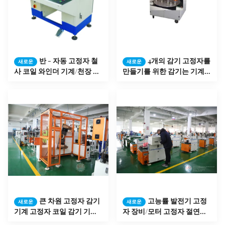
반 - 자동 고정자 철
4개의 감기 고정자를
새로운
새로운
사 코일 와인더 기계/천장 선
만들기를 위한 감기는 기계
풍기 감기 기계
가 완화 머리 구리에 의하여/
알루미늄은 타전합니다
큰 차원 고정자 감기
고능률 발전기 고정
새로운
새로운
기계 고정자 코일 감기 기계
자 장비/모터 고정자 절연제
SMT - DR1200
종이 삽입기