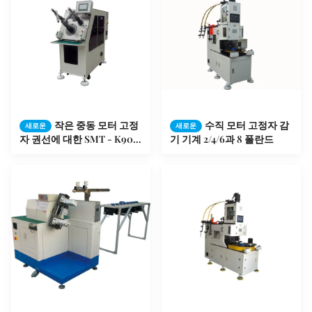
작은 중동 모터 고정
수직 모터 고정자 감
새로운
새로운
자 권선에 대한 SMT - K90
기 기계 2/4/6과 8 폴란드
고정자 코일 삽입 기계