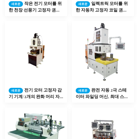
작은 전기 모터를 위
일렉트릭 모터를 위
새로운
새로운
한 천장 선풍기 고정자 권선
한 자동차 고정자 코일 권취
기
기
전기 모터 고정자 감
완전 자동 2극 스테
새로운
새로운
기 기계/2개의 완화 머리 자
이터 와일딩 머신, 최대 스택
동적인 세탁기
높이 ≤150mm,
ISO9001:2008 인증