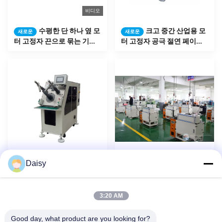
비디오
수평한 단 하나 옆 모
크고 중간 산업용 모
새로운
새로운
터 고정자 끈으로 묶는 기계
터 고정자 공극 절연 페이퍼
SMT - DW350 고성능
삽입 기계
Daisy
자동 압축기 모터 고
자동적인 구멍 절연
새로운
새로운
정자 생산 일관 작업 코일 감
제 서류상 삽입 기계 OEM 조
기와 삽입 기계
정가능한 접히는 폭
3:20 AM
1
2
3
4
5
다음
Good day, what product are you looking for?