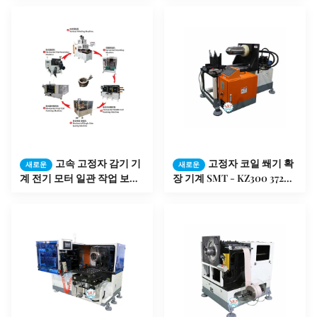
고속 고정자 감기 기
고정자 코일 쐐기 확
새로운
새로운
계 전기 모터 일관 작업 보장
장 기계 SMT - KZ300 3726 x
12 달
1251년 x 2111mm