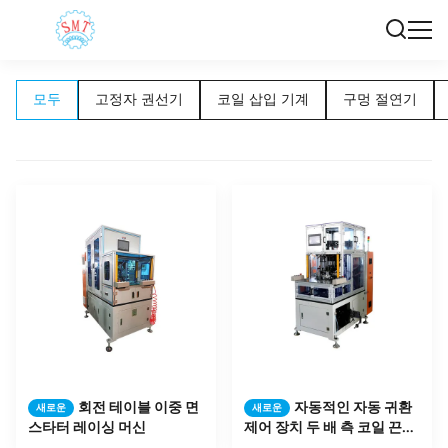
모두
고정자 권선기
코일 삽입 기계
구멍 절연기
회전 테이블 이중 면
자동적인 자동 귀환
새로운
새로운
스타터 레이싱 머신
제어 장치 두 배 측 코일 끈으
로 묶는 기계