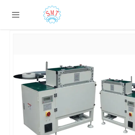
집
>
상품
>
구멍 절연기
>
차 발전기 고정자 구멍 절연제 종이 삽