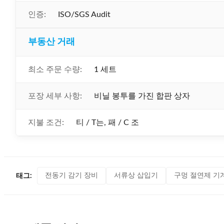
인증:
ISO/SGS Audit
부동산 거래
최소 주문 수량:
1 세트
포장 세부 사항:
비닐 봉투를 가진 합판 상자
지불 조건:
티 / T는, 패 / C 조
전동기 감기 장비
서류상 삽입기
구멍 절연제 기
태그: