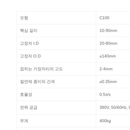
모형
C100
핵심 길이
10-90mm
고정자 I.D
20-80mm
고정자 O.D
≤140mm
접히는 가장자리의 고도
2-4mm
절연제 종이의 간격
≤0.35mm
효율성
0.5s/s
전력 공급
380V, 50/60Hz,
무게
400kg