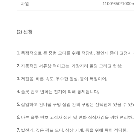
차원
1100*650*1000
(2) 신청
1.
독점적으로 큰 중형 모터를 위해 적당한, 절연제 종이 고정자
2.
자동적인 서류상 먹이고는, 가장자리 폴딩 그리고 형성;
3.
저잡음, 빠른 속도, 우수한 형성, 등이 특징이어;
4.
슬롯 번호 변화는 전기에 의해 통제됩니다;
5.
삽입하고 건너뜀 구멍 삽입 간격 구멍은 선택권에 있을 수 있
6.
다른 슬롯 번호 고정자 생산 및 변화 장식새김을 위해 편리하
7.
발전기, 깊은 펌프 모터, 삼상 기계, 등을 위해 특히 적당한.