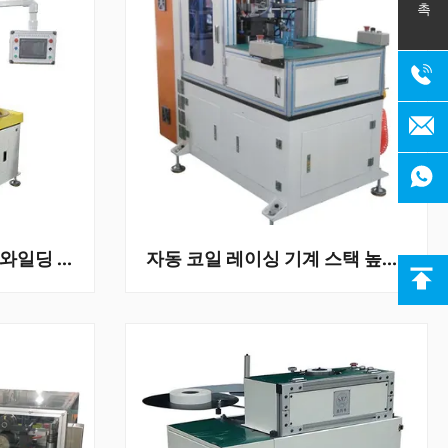
완전 자동 2극 스테이터 와일딩 머신, 최대 스택 높이 ≤150mm, ISO9001:2008 인증
자동 코일 레이싱 기계 스택 높이 20 ~ 120mm 공기 압력 0.4MPa 및 AC 산업 모터에 대한 세르보 구동 시스템