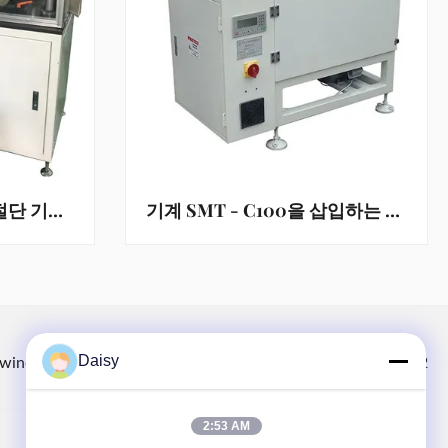
먹이를위한 윙 형성 및 절단 기계 길이가 10-200mm
기계 SMT - C100을 삽입하는 세미 오토매틱 아마추어 절연 페이퍼
Daisy
winding.com
8613914006446
86-512-66316783-802
2:53 AM