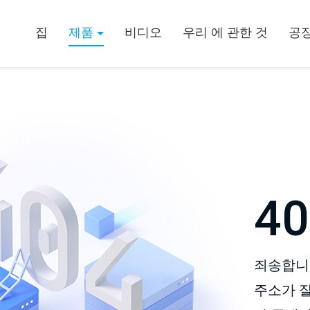
집
제품
비디오
우리 에 관한 것
공장
40
죄송합니
주소가 