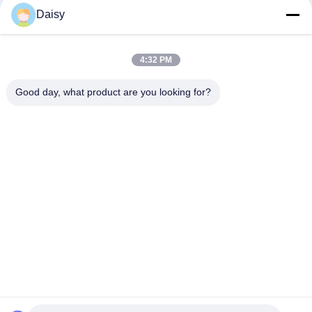
Daisy
4:32 PM
보내다
Good day, what product are you looking for?
- 아니123, 춘천 서부 도로, 난성 개발 구역, 후저우 시, 제주특별자
치도, 중국
전화: 86-512-66316783-802
이메일: sales5@smt-winding.com
집
제품
비디오
우리 에 관한 것
공장 투어
품질 관리
저희와 연락
뉴스
© 2016-2026 SMT Intelligent Device Manufacturing (Zhejiang) Co., Ltd.. 모든