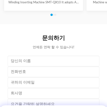
Winding Inserting Machine SMT-QX10 It adopts AC
Machine w
servo motor driving system, AC frequency
motor for we
conversion speed regulation system, pneumatic
slot skip
system. It can achieve wedge length setting, feeding,
feeding, cut
cutting, forming and inserting into stator together
wedge inse
with coil automatically. Coil inserting speed can be set
Technical
at different section. Wedge feeding mode can be set
100mm Stat
according to different motor. Euipped with human-
Tooling Tra
문의하기
machine control interface, it has the
/ Al
언제든 연락 할 수 있습니다!