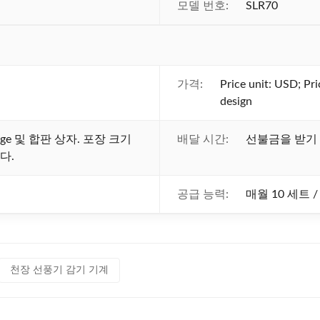
모델 번호:
SLR70
가격:
Price unit: USD; Pr
design
age 및 합판 상자. 포장 크기
배달 시간:
선불금을 받기 후
다.
공급 능력:
매월 10 세트 
천장 선풍기 감기 기계