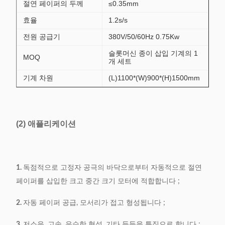
절연 페이퍼의 두께
≤0.35mm
효율
1.2s/s
전원 공급기
380V/50/60Hz 0.75Kw
슬롯머신 종이 삽입 기계의 1
MOQ
개 세트
기계 차원
(L)1100*(W)900*(H)1500mm
(2) 애플리케이션
1.
독점적으로 고정자 공극의 바닥으로부터 자동적으로 절연
페이퍼를 삽입한 크고 중간 크기 모터에 적합합니다 ;
2.
자동 페이퍼 공급, 모서리가 접고 형성됩니다 ;
3.
저소음, 고속, 우수한 형성, 기타 등등을 특징으로 합니다 ;