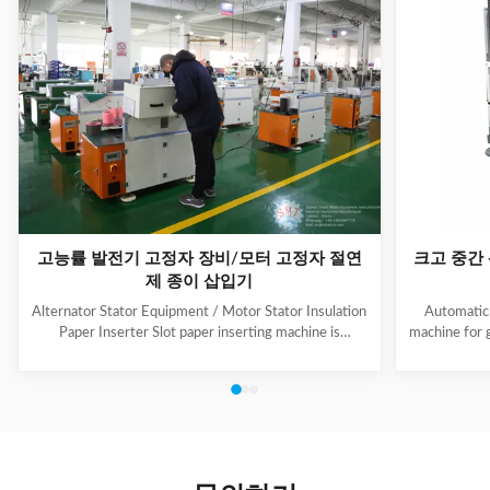
고능률 발전기 고정자 장비/모터 고정자 절연
크고 중간
제 종이 삽입기
Alternator Stator Equipment / Motor Stator Insulation
Automatic 
Paper Inserter Slot paper inserting machine is
machine for 
specially designed for automatically inserting
No.: CW300 
insulation papers into stator slots. All the actions such
motors. 3. T
as paper feeding, forming, folding, inserting and stator
fast speed, 
rotating are automatic. Range of application: industrial
easy for di
motors, air conditioner motors, washer motors,
changing too
electrical fan motors, pump motors and so on. (1) Main
pump motor, 
Technical Data Model C100 Core Length 10-90mm
exclusiv